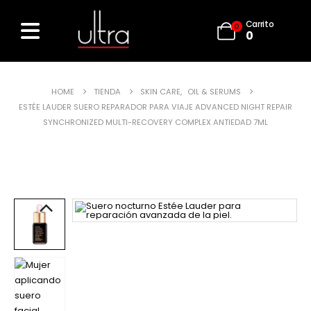
Carrito
0
0
HOME
TIENDA
SKIN CARE
,
OIL & SERUMS
ESTÉE LAUDER SUERO REPARADOR PARA VIAJE ADVANCED NIGHT REPAIR
SYNCHRONIZED MULTI-RECOVERY COMPLEX ANTIEDAD 7ML