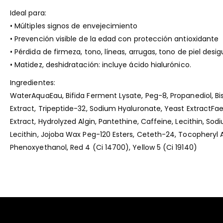
Ideal para:
• Múltiples signos de envejecimiento
• Prevención visible de la edad con protección antioxidante
• Pérdida de firmeza, tono, líneas, arrugas, tono de piel desig
• Matidez, deshidratación: incluye ácido hialurónico.
Ingredientes:
WaterAquaEau, Bifida Ferment Lysate, Peg-8, Propanediol, Bi
Extract, Tripeptide-32, Sodium Hyaluronate, Yeast ExtractFa
Extract, Hydrolyzed Algin, Pantethine, Caffeine, Lecithin, So
Lecithin, Jojoba Wax Peg-120 Esters, Ceteth-24, Tocopheryl
Phenoxyethanol, Red 4 (Ci 14700), Yellow 5 (Ci 19140)