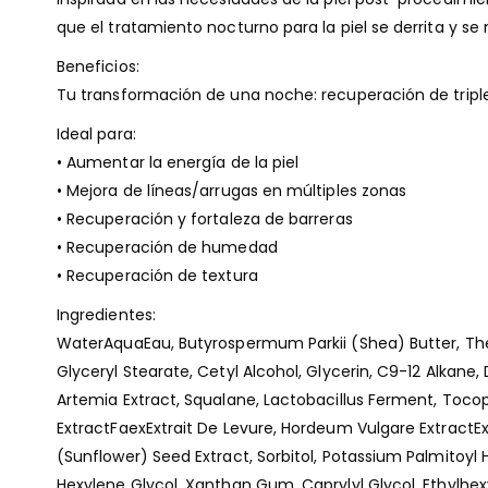
que el tratamiento nocturno para la piel se derrita y se
Beneficios:
Tu transformación de una noche: recuperación de triple 
Ideal para:
• Aumentar la energía de la piel
• Mejora de líneas/arrugas en múltiples zonas
• Recuperación y fortaleza de barreras
• Recuperación de humedad
• Recuperación de textura
Ingredientes:
WaterAquaEau, Butyrospermum Parkii (Shea) Butter, The
Glyceryl Stearate, Cetyl Alcohol, Glycerin, C9-12 Alkan
Artemia Extract, Squalane, Lactobacillus Ferment, Tocoph
ExtractFaexExtrait De Levure, Hordeum Vulgare ExtractE
(Sunflower) Seed Extract, Sorbitol, Potassium Palmitoyl
Hexylene Glycol, Xanthan Gum, Caprylyl Glycol, Ethylhex