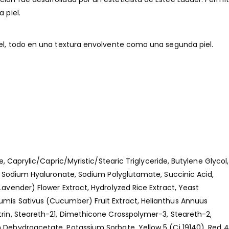
 piel.
piel, todo en una textura envolvente como una segunda piel.
prylic/Capric/Myristic/Stearic Triglyceride, Butylene Glycol,
32, Sodium Hyaluronate, Sodium Polyglutamate, Succinic Acid,
Lavender) Flower Extract, Hydrolyzed Rice Extract, Yeast
cumis Sativus (Cucumber) Fruit Extract, Helianthus Annuus
trin, Steareth-21, Dimethicone Crosspolymer-3, Steareth-2,
m Dehydroacetate, Potassium Sorbate, Yellow 5 (Ci 19140), Red 4