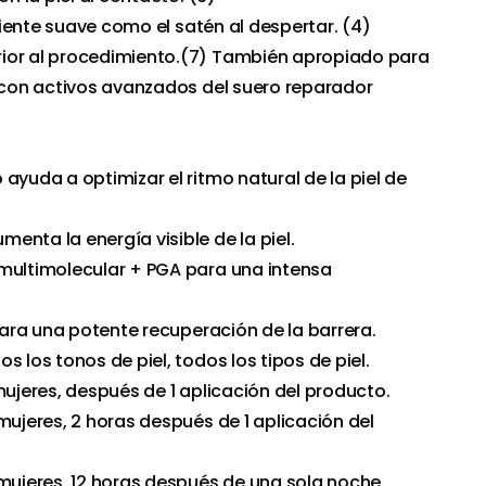
 siente suave como el satén al despertar. (4)
ior al procedimiento.(7) También apropiado para
o con activos avanzados del suero reparador
ayuda a optimizar el ritmo natural de la piel de
enta la energía visible de la piel.
 multimolecular + PGA para una intensa
.
 para una potente recuperación de la barrera.
s los tonos de piel, todos los tipos de piel.
mujeres, después de 1 aplicación del producto.
mujeres, 2 horas después de 1 aplicación del
 mujeres, 12 horas después de una sola noche