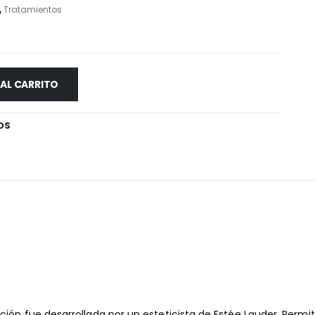
,
Tratamientos
 AL CARRITO
OS
ión fue desarrollada por un esteticista de Estée Lauder. Permi