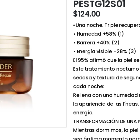
PESTG12S01
$
124.00
«Una noche. Triple recuper
• Humedad +58% (1)
• Barrera +40% (2)
• Energía visible +28% (3)
El 95% afirmó que la piel s
Este tratamiento nocturno 
sedosa y textura de segund
cada noche:
Rellena con una humedad re
la apariencia de las líneas.
energía.
TRANSFORMACIÓN DE UNA 
Mientras dormimos, la piel
sea óptima momento para 