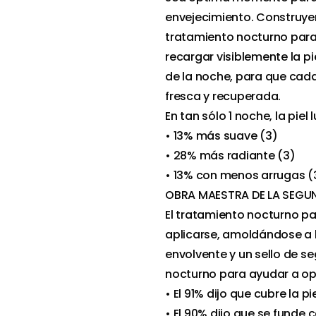
envejecimiento. Construye
tratamiento nocturno para
recargar visiblemente la p
de la noche, para que cad
fresca y recuperada.
En tan sólo 1 noche, la piel 
• 13% más suave (3)
• 28% más radiante (3)
• 13% con menos arrugas (
OBRA MAESTRA DE LA SEGUN
El tratamiento nocturno par
aplicarse, amoldándose a l
envolvente y un sello de se
nocturno para ayudar a opt
• El 91% dijo que cubre la 
• El 90% dijo que se funde c