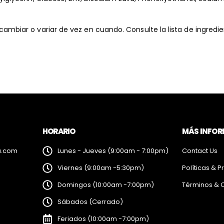
ambiar o variar de vez en cuando. Consulte la lista de ingredie
HORARIO
MÁS INFO
a.com
Lunes - Jueves (9:00am - 7:00pm)
Contact Us
Viernes (9:00am -5:30pm)
Políticas & P
Domingos (10:00am -7:00pm)
Términos & 
Sábados (Cerrado)
Feriados (10:00am -7:00pm)