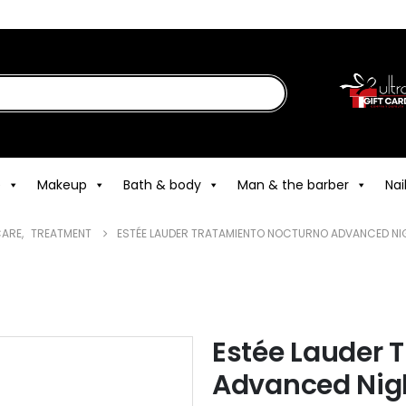
e
Makeup
Bath & body
Man & the barber
Nai
CARE
,
TREATMENT
ESTÉE LAUDER TRATAMIENTO NOCTURNO ADVANCED NIG
Estée Lauder 
Advanced Nig