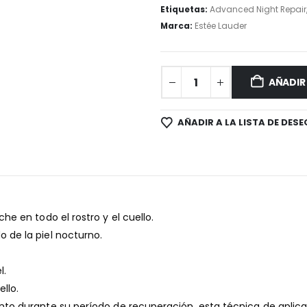
Etiquetas:
Advanced Night Repair
Marca:
Estée Lauder
AÑADIR
AÑADIR A LA LISTA DE DESE
he en todo el rostro y el cuello.
 de la piel nocturno.
l.
llo.
nto durante su período de recuperación, esta técnica de aplicac