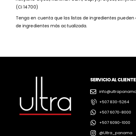
(Ci 14700)
Tenga en cuenta que las listas de ingredientes pueden c
de ingredientes más actualizada.
SERVICIO AL CLIENTE
info@ultrapanam
+507 830-5264
+507 6070-8000
+507 6090-1000
@Ultra_panama