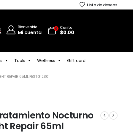
Lista de deseos
Bienvenido
Carrito
0
Mi cuenta
$
0.00
ls
Tools
Wellness
Gift card
HT REPAIR 65ML PESTG12S01
Tratamiento Nocturno
ht Repair 65ml