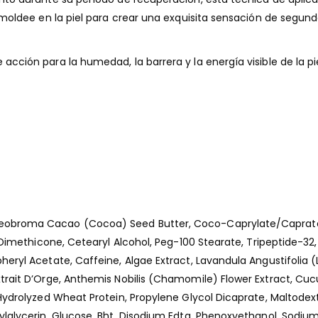
 moldee en la piel para crear una exquisita sensación de segunda
acción para la humedad, la barrera y la energía visible de la 
obroma Cacao (Cocoa) Seed Butter, Coco-Caprylate/Caprate, Ca
e, Dimethicone, Cetearyl Alcohol, Peg-100 Stearate, Tripeptide-
eryl Acetate, Caffeine, Algae Extract, Lavandula Angustifolia (
xtrait D’Orge, Anthemis Nobilis (Chamomile) Flower Extract, Cu
 Hydrolyzed Wheat Protein, Propylene Glycol Dicaprate, Maltodex
ylglycerin, Glucose, Bht, Disodium Edta, Phenoxyethanol, Sodiu