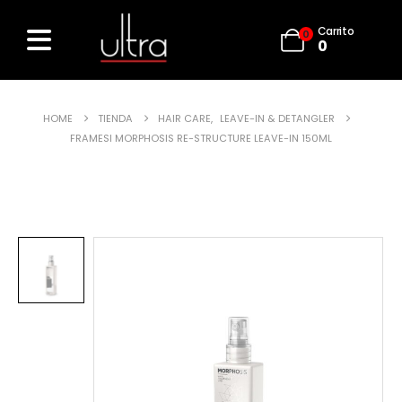
Carrito
0
0
HOME
TIENDA
HAIR CARE
,
LEAVE-IN & DETANGLER
FRAMESI MORPHOSIS RE-STRUCTURE LEAVE-IN 150ML