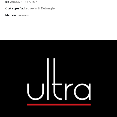
SKU:
8032505877407
Categoría:
Leave-in & Detangler
Marca:
Framesi