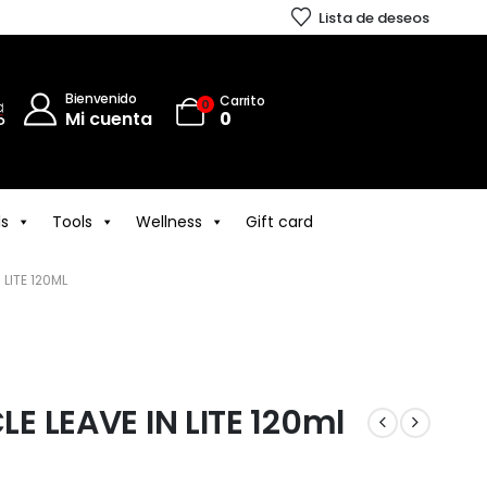
Lista de deseos
Bienvenido
Carrito
0
Mi cuenta
0
ls
Tools
Wellness
Gift card
 LITE 120ML
CLE LEAVE IN LITE 120ml