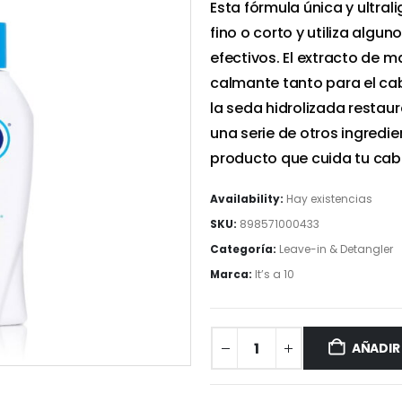
Esta fórmula única y ultra
fino o corto y utiliza algun
efectivos. El extracto de 
calmante tanto para el ca
la seda hidrolizada restaur
una serie de otros ingredie
producto que cuida tu cabe
Availability:
Hay existencias
SKU:
898571000433
Categoría:
Leave-in & Detangler
Marca:
It’s a 10
AÑADIR