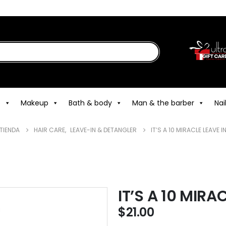
e
Makeup
Bath & body
Man & the barber
Nai
TIENDA
HAIR CARE
,
LEAVE-IN & DETANGLER
IT’S A 10 MIRACLE LEAVE IN
IT’S A 10 MIRA
$
21.00