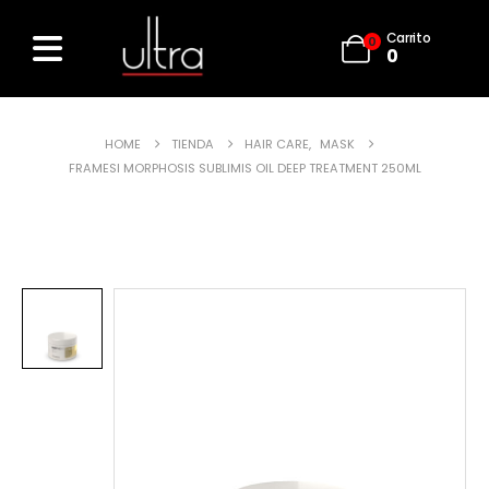
Carrito
0
0
HOME
TIENDA
HAIR CARE
,
MASK
FRAMESI MORPHOSIS SUBLIMIS OIL DEEP TREATMENT 250ML