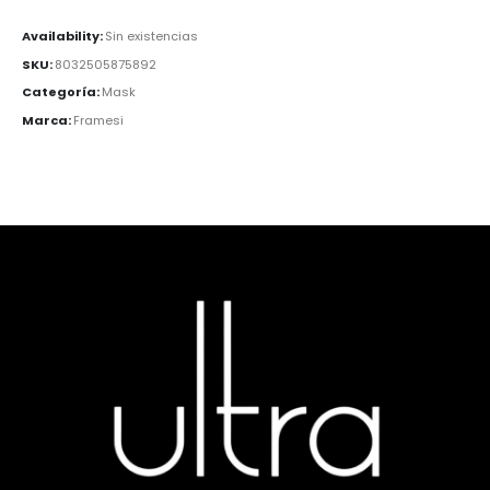
Availability:
Sin existencias
SKU:
8032505875892
Categoría:
Mask
Marca:
Framesi