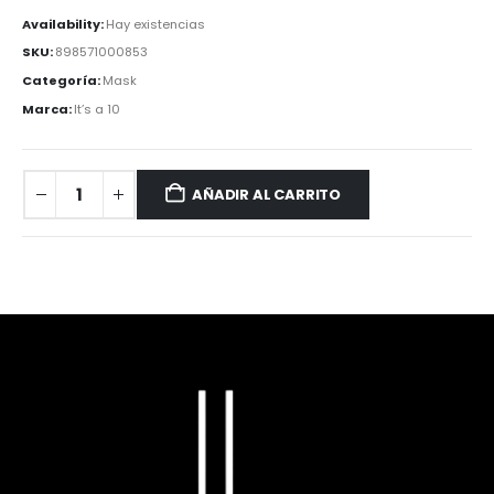
Availability:
Hay existencias
SKU:
898571000853
Categoría:
Mask
Marca:
It’s a 10
AÑADIR AL CARRITO