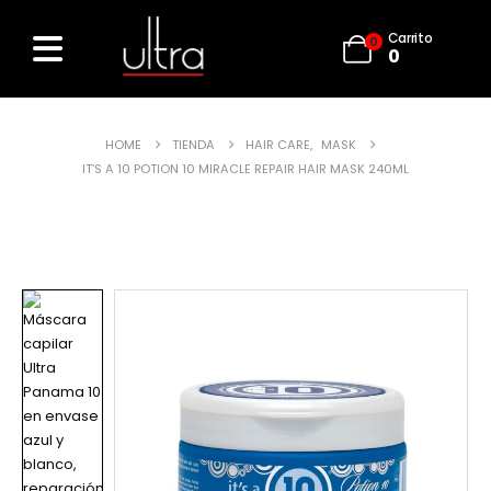
Carrito
0
0
HOME
TIENDA
HAIR CARE
,
MASK
IT’S A 10 POTION 10 MIRACLE REPAIR HAIR MASK 240ML