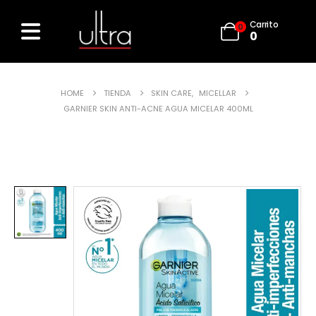
Carrito
0
0
HOME
TIENDA
SKIN CARE
,
MICELLAR
GARNIER SKIN ANTI-ACNE AGUA MICELAR 400ML