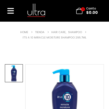
Carrito
0
$
0.00
HOME
TIENDA
HAIR CARE
,
SHAMPOO
IT’S A 10 MIRACLE MOISTURE SHAMPOO 295.7ML