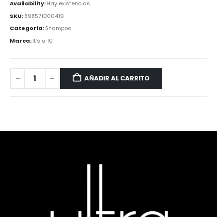
Availability:
Hay existencias
SKU:
898571000419
Categoría:
Shampoo
Marca:
It’s a 10
AÑADIR AL CARRITO