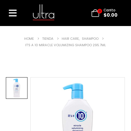
Carrito
0
$
0.00
HOME
TIENDA
HAIR CARE
,
SHAMPOO
IT’S A 10 MIRACLE VOLUMIZING SHAMPOO 295.7ML