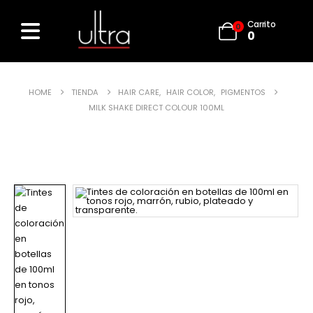
Carrito
0
0
HOME
TIENDA
HAIR CARE
,
HAIR COLOR
,
PIGMENTOS
MILK SHAKE DIRECT COLOUR 100ML