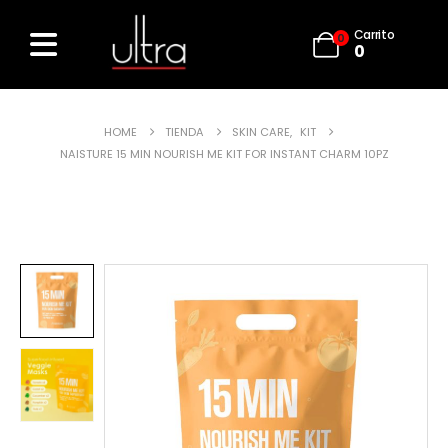
Carrito
0
0
HOME
TIENDA
SKIN CARE
,
KIT
NAISTURE 15 MIN NOURISH ME KIT FOR INSTANT CHARM 10PZ