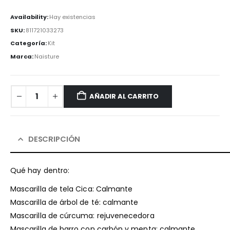
Availability:
Hay existencias
SKU:
811721033273
Categoría:
Kit
Marca:
Naisture
AÑADIR AL CARRITO
DESCRIPCIÓN
Qué hay dentro:
Mascarilla de tela Cica: Calmante
Mascarilla de árbol de té: calmante
Mascarilla de cúrcuma: rejuvenecedora
Mascarilla de barro con carbón y menta: calmante