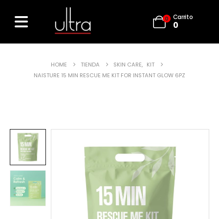
Carrito
0
0
HOME
TIENDA
SKIN CARE
,
KIT
NAISTURE 15 MIN RESCUE ME KIT FOR INSTANT GLOW 6PZ