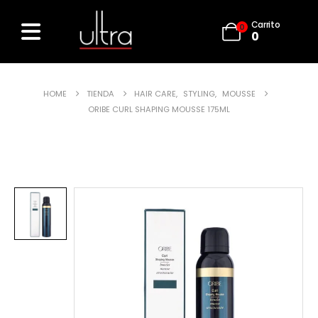
Carrito
0
0
HOME
TIENDA
HAIR CARE
,
STYLING
,
MOUSSE
ORIBE CURL SHAPING MOUSSE 175ML