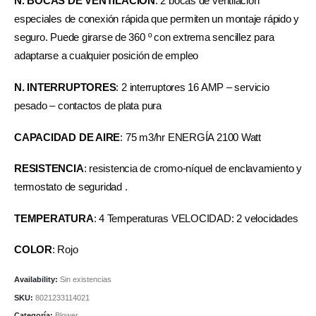
N. BOCAS DE VENTILACIÓN
: 2 bocas de ventilación
especiales de conexión rápida que permiten un montaje rápido y
seguro. Puede girarse de 360 º con extrema sencillez para
adaptarse a cualquier posición de empleo
N. INTERRUPTORES
: 2 interruptores 16 AMP – servicio
pesado – contactos de plata pura
CAPACIDAD DE AIRE
: 75 m3/hr ENERGÍA 2100 Watt
RESISTENCIA
: resistencia de cromo-níquel de enclavamiento y
termostato de seguridad .
TEMPERATURA
: 4 Temperaturas VELOCIDAD: 2 velocidades
COLOR
: Rojo
Availability:
Sin existencias
SKU:
8021233114021
Categoría:
Blower