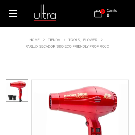
Carrito
0
0
HOME
TIENDA
TOOLS
,
BLOWER
PARLUX SECADOR 3800 ECO FRIENDLY PROF ROJO