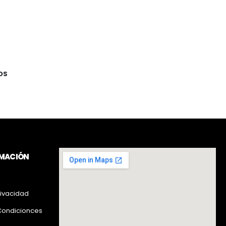
OS
RMACIÓN
rivacidad
Condicionces