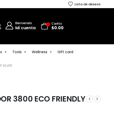
Lista de deseos
Bienvenido
Carrito
0
Mi cuenta
$
0.00
ls
Tools
Wellness
Gift card
F SILVER
OR 3800 ECO FRIENDLY