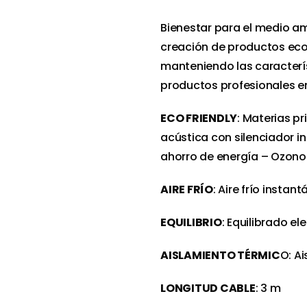
Bienestar para el medio am
creación de productos eco
manteniendo las caracterís
productos profesionales e
ECO FRIENDLY
: Materias p
acústica con silenciador 
ahorro de energía – Ozono 
AIRE FRÍO
: Aire frío insta
EQUILIBRIO
: Equilibrado e
AISLAMIENTO TÉRMIC
O: A
LONGITUD CABLE
: 3 m