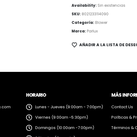
Availability:
Sin existencias
SKU:
8021233114090
Categoría:
Blower
Marca:
Parlux
AÑADIR A LA LISTA DE DESE
HORARIO
MÁS INFO
a.com
Lunes - Jueves (9:00am - 7:00pm)
Contact Us
Viernes (9:00am -5:30pm)
Políticas & P
Domingos (10:00am -7:00pm)
Términos & 