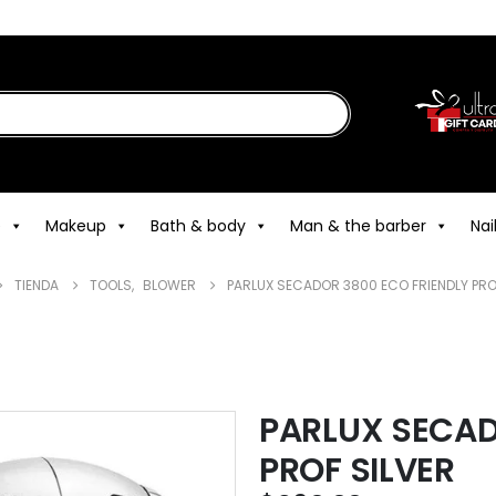
e
Makeup
Bath & body
Man & the barber
Nai
TIENDA
TOOLS
,
BLOWER
PARLUX SECADOR 3800 ECO FRIENDLY PRO
PARLUX SECAD
PROF SILVER