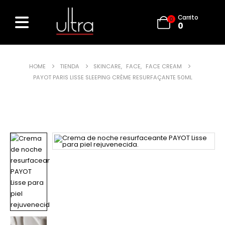
Carrito
0
0
HOME
TIENDA
SKINCARE
,
FACE
,
FACE CREAM
PAYOT PARIS LISSE SLEEPING CRÈME RESURFAÇANTE 50ML