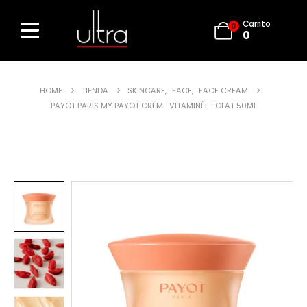
Carrito
0
0
HOME
TIENDA
SKINCARE
,
FACE
,
FACE CREAM
PAYOT PARIS MY PAYOT CRÈME VITAMINÉE ECLAT 50ML