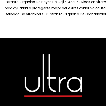
Extracto Orgánico De Bayas De Goji Y Acaí. : CRicas en vitami
para ayudarla a protegerse mejor del estrés oxidativo causad
Derivado De Vitamina C Y Extracto Orgánico De Granada:Neutra