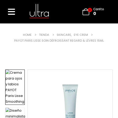
Carrito
0
0
HOME
TIENDA
SKINCARE
,
EYE CREM
PAYOT PARIS LISSE SOIN DÉFROISSANT REGARD & LÈVRES 15ML