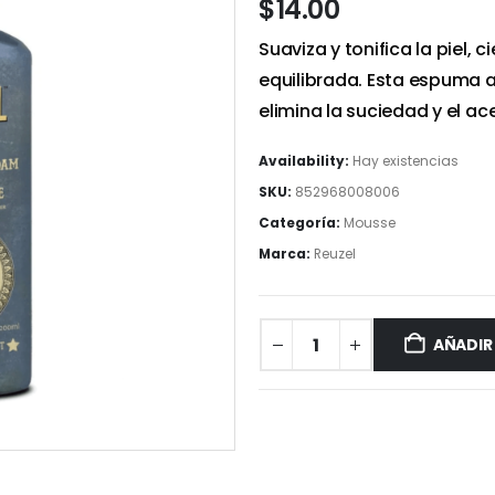
$
14.00
Suaviza y tonifica la piel, 
equilibrada. Esta espuma a
elimina la suciedad y el ac
Availability:
Hay existencias
SKU:
852968008006
Categoría:
Mousse
Marca:
Reuzel
AÑADIR