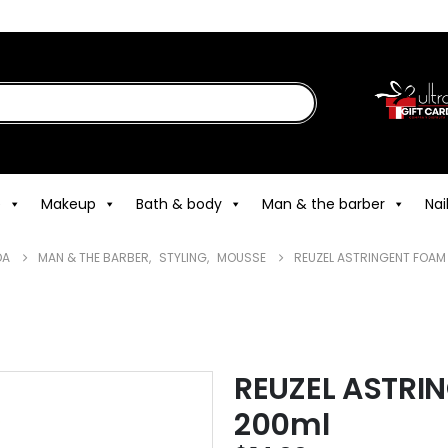
e
Makeup
Bath & body
Man & the barber
Nai
DA
MAN & THE BARBER
,
STYLING
,
MOUSSE
REUZEL ASTRINGENT FOAM
REUZEL ASTRI
200ml