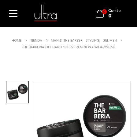
Carrito
0
0
HOME
TIENDA
MAN & THE BARBER
,
STYLING
,
GEL MEN
THE BARBERIA GEL HARD GEL PREVENCION CAIDA 220ML