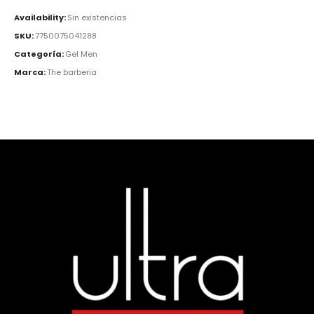
Availability:
Sin existencias
SKU:
7750075041288
Categoría:
Gel Men
Marca:
The barberia