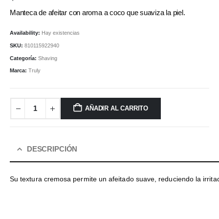
Manteca de afeitar con aroma a coco que suaviza la piel.
Availability:
Hay existencias
SKU:
810115922940
Categoría:
Shaving
Marca:
Truly
AÑADIR AL CARRITO
DESCRIPCIÓN
Su textura cremosa permite un afeitado suave, reduciendo la irritac