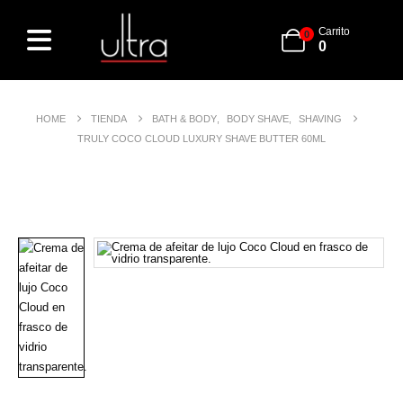
Carrito
0
0
HOME
TIENDA
BATH & BODY
,
BODY SHAVE
,
SHAVING
TRULY COCO CLOUD LUXURY SHAVE BUTTER 60ML