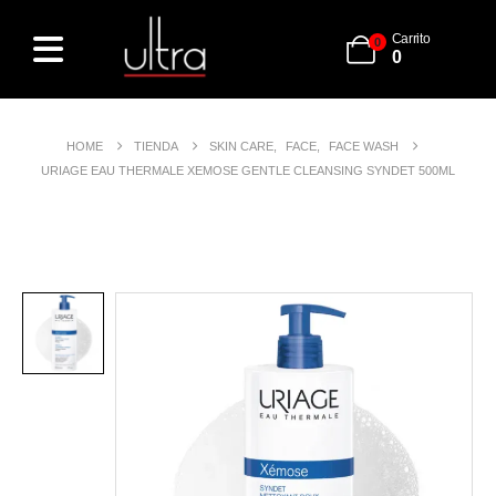
Carrito
0
0
HOME
TIENDA
SKIN CARE
,
FACE
,
FACE WASH
URIAGE EAU THERMALE XEMOSE GENTLE CLEANSING SYNDET 500ML