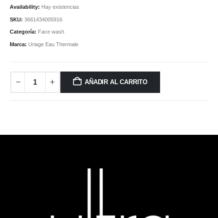
Availability:
Hay existencias
SKU:
3661434005916
Categoría:
Face wash
Marca:
Uriage Eau Thermale
AÑADIR AL CARRITO