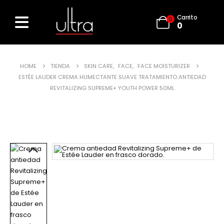
Carrito
0
0
HOME
TIENDA
SKIN CARE
,
FACE
,
FACE MOISTURIZER
ESTÉE LAUDER CREMA HUMECTANTE SUAVE TRATAMIENTO ANTIEDAD
REVITALIZING SUPREME+ YOUTH POWER 50ML